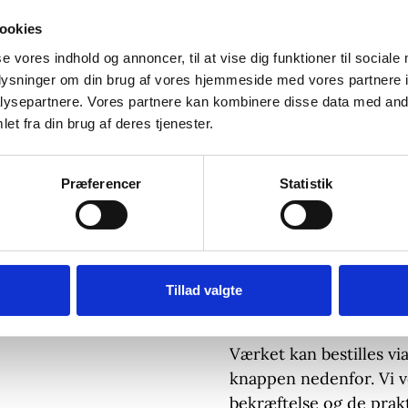
landskabet. Værket udsp
den danske natur og øn
ookies
smukke og lysende tils
se vores indhold og annoncer, til at vise dig funktioner til sociale
oplysninger om din brug af vores hjemmeside med vores partnere i
– Materiale: Akrylmali
ysepartnere. Vores partnere kan kombinere disse data med andr
– Størrelse: 120×150 c
et fra din brug af deres tjenester.
– Original, signeret
– Eksklusiv ramme – in
Præferencer
Statistik
Forsendelse & Leverin
Sendes forsvarligt pakk
Pris
9.000 kr.
Tillad valgte
Interesseret?
Værket kan bestilles via
knappen nedenfor. Vi v
bekræftelse og de prakt