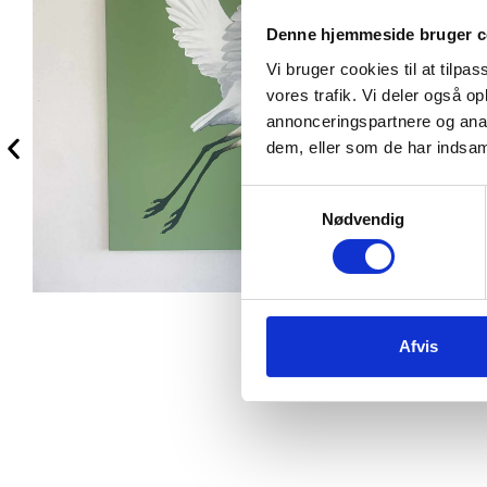
Denne hjemmeside bruger c
Vi bruger cookies til at tilpas
vores trafik. Vi deler også 
annonceringspartnere og anal
dem, eller som de har indsaml
Samtykkevalg
Nødvendig
Afvis