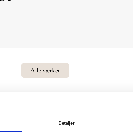
Alle værker
Sølvhejre
Et stort akrylmaleri m
Detaljer
hvor den hvide sølvhejr