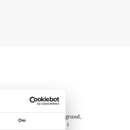
n
ed en kontrastfuld grøn baggrund,
Om
e står som et klart lysglimt i