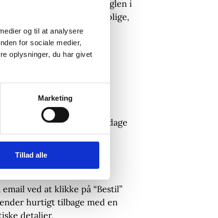
ringer efter at have set fuglen i
sket om at gengive dens rolige,
tedeværelse på lærredet.
 medier og til at analysere
nden for sociale medier,
ng på hørlærred
e oplysninger, du har givet
m
dramning kan tilkøbes
Marketing
g
et / Leveringstid: 3-7 hverdage
Tillad alle
 email ved at klikke på “Bestil”
ender hurtigt tilbage med en
iske detaljer.